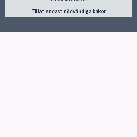
Huvudmeny
Tillåt endast nödvändiga kakor
Start
Om skolan
Verksamheter & årskurser
Kontakt
Elevhälsa
Snabblänkar
Uppsala kommun
Skolverket
Kontakt
Domarringens skola
018-727 66 16
Swedenborgsgatan 74