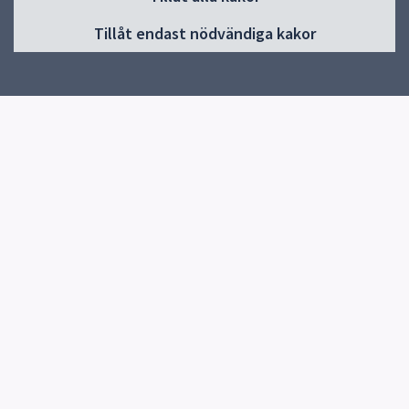
Huvudmeny
Tillåt endast nödvändiga kakor
Start
Om skolan
Verksamheter & årskurser
Kontakt
Elevhälsa
Snabblänkar
Uppsala kommun
Skolverket
Kontakt
Domarringens skola
018-727 66 16
Swedenborgsgatan 74