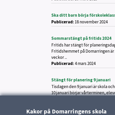
Ska ditt barn börja förskoleklas
Publicerad:
18 november 2024
Sommarstängt på fritids 2024
Fritids har stängt för planeringsd
Fritidshemmet på Domarringen är s
veckor ...
Publicerad:
4 mars 2024
Stängt för planering 9 januari
Tisdagen den 9 januari är skola oc
10 januari börjar vårterminen, elev
Publicerad:
5 december 2023
Kakor på Domarringens skola