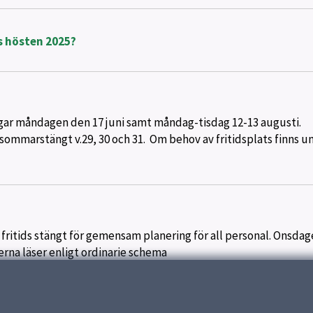
s hösten 2025?
agar måndagen den 17 juni samt måndag-tisdag 12-13 augusti.
ommarstängt v.29, 30 och 31. Om behov av fritidsplats finns u
h fritids stängt för gemensam planering för all personal. Onsda
erna läser enligt ordinarie schema
Visar
10
av
63
Vis